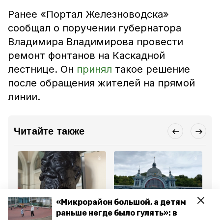
Ранее «Портал Железноводска»
сообщал о поручении губернатора
Владимира Владимирова провести
ремонт фонтанов на Каскадной
лестнице. Он
принял
такое решение
после обращения жителей на прямой
линии.
Читайте также
«Микрорайон большой, а детям
Культура
Культура
Об
раньше негде было гулять»: в
30 октября 2023, 12:21
7 сентября 2023, 12:19
14