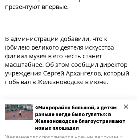
презентуют впервые.
В администрации добавили, что к
юбилею великого деятеля искусства
филиал музея в его честь станет
масштабнее. Об этом сообщил директор
учреждения Сергей Архангелов, который
побывал в Железноводске в июне.
«Микрорайон большой, а детям
Ранее Минкультуры РФ выставило список
раньше негде было гулять»: в
обладателей премии Правительства РФ за
Железноводске благоустраивают
новые площадки
лучшую театральную постановку по
Железноводск пополняется новыми детскими и