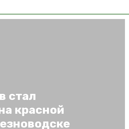
в стал
на красной
езноводске