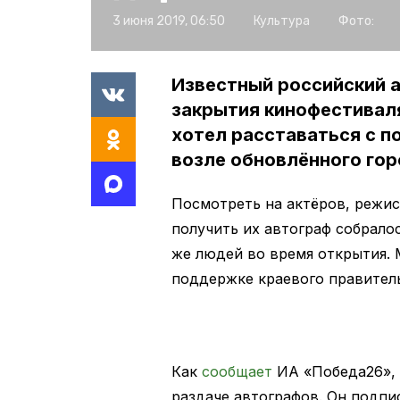
3 июня 2019, 06:50
Культура
Фото:
Известный российский а
закрытия кинофестиваля
хотел расставаться с п
возле обновлённого гор
Посмотреть на актёров, режис
получить их автограф собрало
же людей во время открытия.
поддержке краевого правител
Как
сообщает
ИА «Победа26»,
раздаче автографов. Он подпи