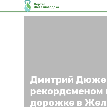
Портал
Железноводска
Дмитрий Дюже
рекордсменом 
дорожке в Жел