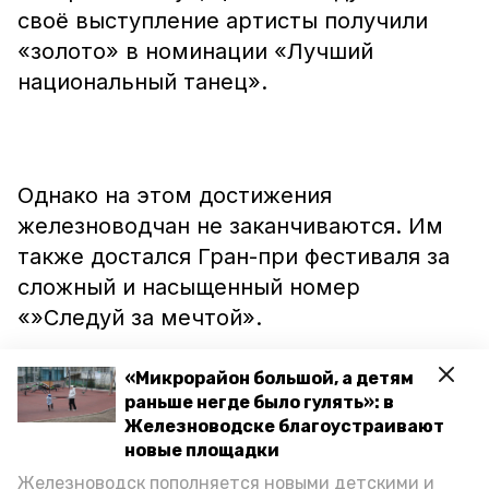
своё выступление артисты получили
«золото» в номинации «Лучший
национальный танец».
Однако на этом достижения
железноводчан не заканчиваются. Им
также достался Гран-при фестиваля за
сложный и насыщенный номер
«»Следуй за мечтой».
«Микрорайон большой, а детям
раньше негде было гулять»: в
Железноводске благоустраивают
Не так давно две девушки из
новые площадки
Железноводска
выиграли
в
Железноводск пополняется новыми детскими и