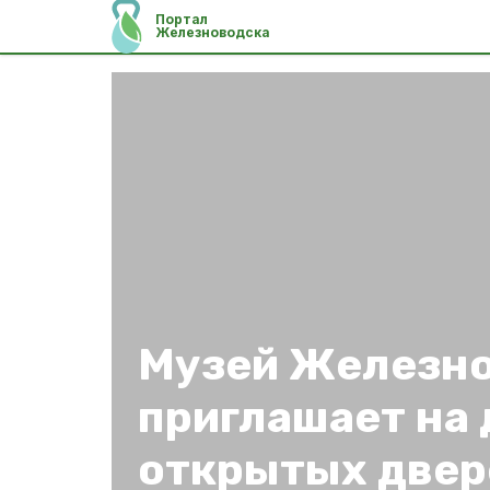
Портал
Железноводска
Музей Железн
приглашает на 
открытых двер