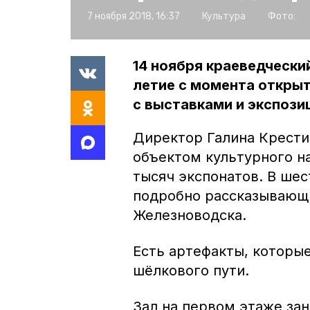
7 ноября 2018, 16:37
Культура
Фото:
14 ноября краеведчески
летие с момента откры
с выставками и экспози
Ди⁠ректор Галина Крести
объектом культурного на
тысяч экспонатов. В шес
подробно рассказывающи
Железноводска.
Есть артефакты, которые
шёлкового пути.
Зал на первом этаже за