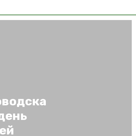
оводска
день
ей