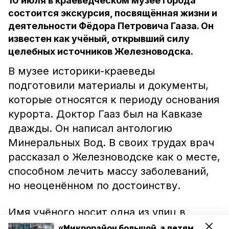
10 июля в краеведческом музее города
состоится экскурсия, посвящённая жизни и
деятельности Фёдора Петровича Гааза. Он
известен как учёный, открывший силу
целебных источников Железноводска.
В музее историки-краеведы
подготовили материалы и документы,
которые относятся к периоду основания
курорта. Доктор Гааз был на Кавказе
дважды. Он написал антологию
Минеральных Вод. В своих трудах врач
рассказал о Железноводске как о месте,
способном лечить массу заболеваний,
но неоценённом по достоинству.
Имя учёного носит одна из улиц в
центральной части города. Горожане
«Микрорайон большой, а детям