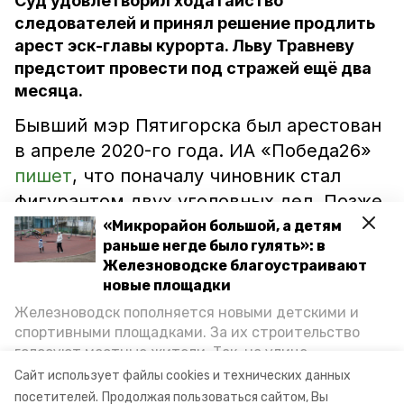
Суд удовлетворил ходатайство
следователей и принял решение продлить
арест эск-главы курорта. Льву Травневу
предстоит провести под стражей ещё два
месяца.
Бывший мэр Пятигорска был арестован
в апреле 2020-го года. ИА «Победа26»
пишет
, что поначалу чиновник стал
фигурантом двух уголовных дел. Позже
Травнева заподозрили ещё и в
«Микрорайон большой, а детям
раньше негде было гулять»: в
нарушении законодательства в сфере
Железноводске благоустраивают
охраны природы.
новые площадки
Железноводск пополняется новыми детскими и
спортивными площадками. За их строительство
голосуют местные жители. Так, на улице
Экс-чиновник останется в изоляторе до
Октябрьской уже появилось современное
Сайт использует файлы cookies и технических данных
пространство для отдыха, а в Иноземцеве
22 декабря.
посетителей.
Продолжая пользоваться сайтом, Вы