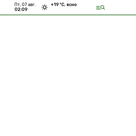
пт, 07 авг.
+
19
°С,
ясно
02:09