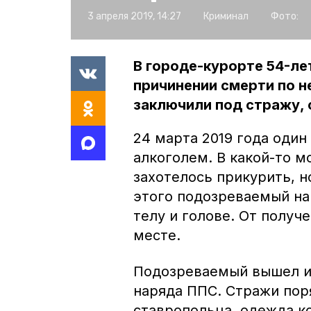
3 апреля 2019, 14:27
Криминал
Фото:
В городе-курорте 54-ле
причинении смерти по 
заключили под стражу, 
24 марта 2019 года один
алкоголем. В какой-то 
захотелось прикурить, но
этого подозреваемый на
телу и голове. От получ
месте.
Подозреваемый вышел из
наряда ППС. Стражи пор
ставропольца, одежда к