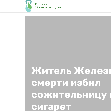
Портал
Железноводска
Житель Желез
смерти избил
сожительницу 
сигарет