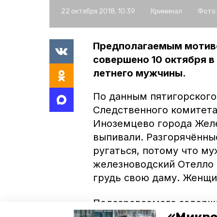
22 октября 2018, 10:39
Криминал
Фото:
Предполагаемым мотиво
совершено 10 октября в
летнего мужчины.
По данным пятигорского
Следственного комитета
Иноземцево города Желе
выпивали. Разгорячённы
ругаться, потому что му
железноводский Отелло с
грудь свою даму. Женщи
Подозреваемого задержа
следователи выясняют в