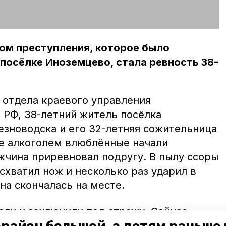
м преступления, которое было
 посёлке Иноземцево, стала ревность 38-
 отдела краевого управления
 РФ, 38-летний житель посёлка
зноводска и его 32-летняя сожительница
е алкоголем влюблённые начали
жчина приревновал подругу. В пылу ссоры
хватил нож и несколько раз ударил в
на скончалась на месте.
ли и заключили под стражу. Сейчас
се подробности происшествия.