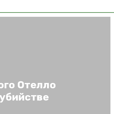
го Отелло
 убийстве