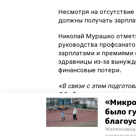
Несмотря на отсутствие
должны получать зарпла
Николай Мурашко отмети
руководства профсанато
зарплатами и премиями с
здравницы из-за вынужд
финансовые потери.
«В связи с этим подгото
РФ, Ставропольского кра
«Микро
где говорится, что фоку
было г
направлен на поддержку
оздоровления и на так н
благоу
предоставляющие услуги
Железноводс
строительст