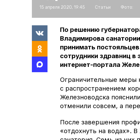
15 апреля 2020, 19:45
Статьи
Фото:
По решению губернатор
Владимирова санатории
принимать постояльцев 
сотрудники здравниц в 
интернет-портала Желе
Ограничительные меры н
с распространением кор
Железноводска пояснили
отменили совсем, а пер
После завершения профи
«отдохнуть на водах». 
санатория. Семь из них