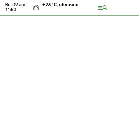
вс, 09 авг.
+
23
°С,
облачно
11:51