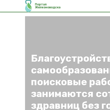
Портал
Железноводска
Благоустройст
самообразован
поисковые раб
занимаются со
здравниц без г