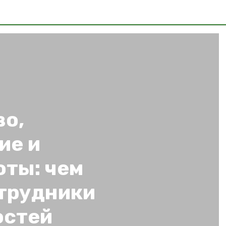
во,
ие и
оты: чем
трудники
остей