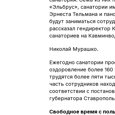
«Эльбрус», санатории и
Эрнеста Тельмана и пан
будут заниматься сотруд
рассказал гендиректор 
санаториев на Кавминво
Николай Мурашко.
Ежегодно санатории пр
оздоровление более 160 
трудятся более пяти ты
часть сотрудников нахо
соответствии с постано
губернатора Ставропол
Свободное время с пол