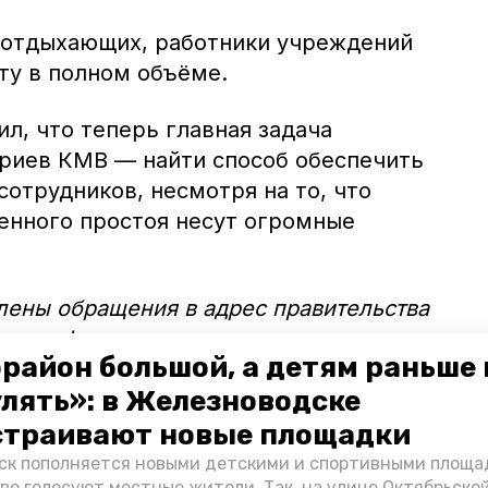
 отдыхающих, работники учреждений
ту в полном объёме.
л, что теперь главная задача
риев КМВ — найти способ обеспечить
отрудников, несмотря на то, что
енного простоя несут огромные
влены обращения в адрес правительства
я, профильных министерств и ведомств,
район большой, а детям раньше 
с государственной поддержки должен быть
улять»: в Железноводске
 санаторно-курортной системы массового
азываемые «народные» санатории,
страивают новые площадки
 в доступном ценовом сегменте», —
к пополняется новыми детскими и спортивными площад
во голосуют местные жители. Так, на улице Октябрьско