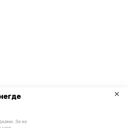
негде
ками. За их
й уже